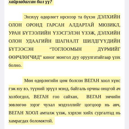
хайрладагсан бил үү?
Энэхүү өдөрлөгт ирснээр та бүхэн ДЭЛХИЙН
ОЛОН ОРОНД ГАРСАН АЛДАРТАЙ МЮЗИКЛ,
УРАН БҮТЭЭЛИЙН ҮЗЭСГЭЛЭН ҮЗЭЖ, ДЭЛХИЙН
ОЛОН УДААГИЙН ШАГНАЛТ ШИЛДГҮҮДИЙН
БҮТЭЭСЭН “ТОГЛООМЫН ДҮРМИЙГ
ӨӨРЧЛӨГЧИД” киног монгол дуу оруулгатайгаар үзэх
болно.
Мөн өдөрлөгийн цөм болсон ВЕГАН хоол хүнс
гэж юу вэ, түүний эрүүл мэнд, байгаль орчны онцгой ач
холбогдол, ВЕГАН гоо сайхан, ВЕГАН эмчийн
зөвлөгөө зэрэг чухал мэдээллийг цогцоор нь авч,
ВЕГАН ХООЛ амталж үзэж, хэрхэн хийх сургалтад нь
хамрагдах боломжтой.