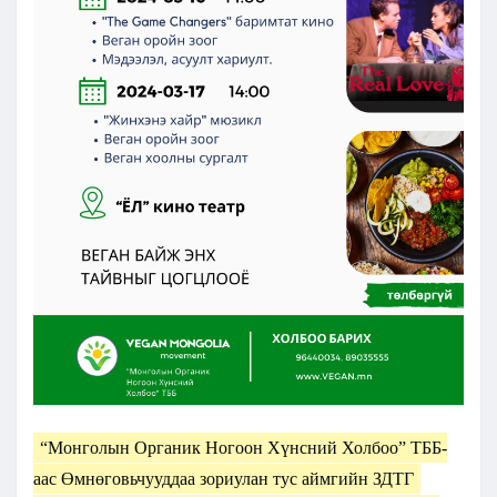
“Монголын Органик Ногоон Хүнсний Холбоо” ТББ-
аас Өмнөговьчууддаа зориулан тус аймгийн ЗДТГ