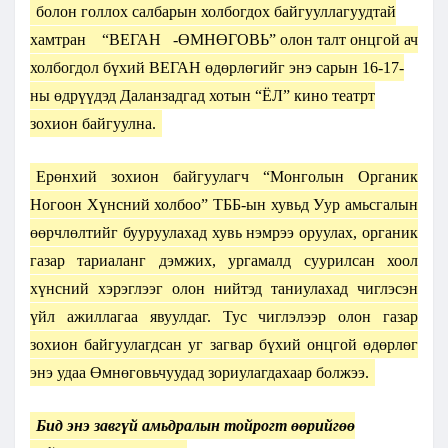
болон голлох салбарын холбогдох байгууллагуудтай
хамтран
“ВЕГАН
-ӨМНӨГОВЬ” олон талт онцгой ач
холбогдол бүхий ВЕГАН өдөрлөгийг энэ сарын 16-17-
ны өдрүүдэд Даланзадгад хотын “ЁЛ” кино театрт
зохион байгуулна.
Ерөнхий зохион байгуулагч “Монголын Органик
Ногоон Хүнсний холбоо” ТББ-ын хувьд Уур амьсгалын
өөрчлөлтийг бууруулахад хувь нэмрээ оруулах, органик
газар тариаланг дэмжих, ургамалд суурилсан хоол
хүнсний хэрэглээг олон нийтэд таниулахад чиглэсэн
үйл ажиллагаа явуулдаг. Тус чиглэлээр олон газар
зохион байгуулагдсан уг загвар бүхий онцгой өдөрлөг
энэ удаа Өмнөговьчуудад зориулагдахаар болжээ.
Бид энэ завгүй амьдралын тойрогт өөрийгөө