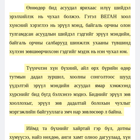
Өнөөдөр бид асуудал ярихаас илүү шийдэл
эрэлхийлэх нь чухал болжээ. Гэтэл ВЕГАН хоол
хүнсний хэрэглээ нь эрүүл мэнд, байгаль орчны олон
тулгамдсан асуудлын шийдэл гэдгийг эрүүл мэндийн,
байгаль орчны салбарууд шинжлэх ухааны түвшинд
хүлээн зөвшөөрчихсөн гэдгийг мэдэх нь нэн чухал юм.
Түүнчлэн хүн бүхний, айл өрх бүрийн өдөр
тутмын дадал зуршил, хоолны сонголтоос шууд
үүдэлтэй эрүүл мэндийн асуудал ямар хэмжээнд
хүрснийг бид бүгд бэлхэнээ мэднэ. Биднийг эрүүл зөв
хооллохыг, эрүүл зөв дадалтай болохын чухлыг
мэргэжлийн байгууллага эмч нар зөвлөсөөр л байна.
Иймд та бүхнийг хайртай гэр бүл, дотны
хүмүүсээ, найз нөхдөө, анги хамт олноо дагуулаад, хүн