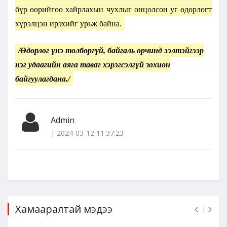
бүр өөрийгөө хайрлахын чухлыг онцолсон уг өдөрлөгт
хүрэлцэн ирэхийг урьж байна.
/Өдөрлөг үнэ төлбөргүй, байгаль орчинд ээлтэйгээр
нэг удаагийн аяга таваг хэрэгсэлгүй зохион
байгуулагдана./
Admin
| 2024-03-12 11:37:23
Хамааралтай мэдээ