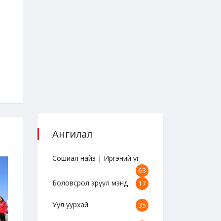
Ангилал
Сошиал найз | Иргэний үг
63
Боловсрол эрүүл мэнд
17
Уул уурхай
35