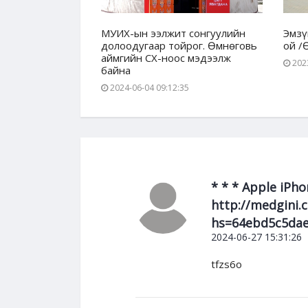
үй" төсөл
МУИХ-ын ээлжит сонгуулийн
Эмзү
умыг хамран
долоодугаар тойрог. Өмнөговь
ой /
аймгийн СХ-ноос мэдээлж
2023
байна
00
2024-06-04 09:12:35
* * * Apple iPho
http://medgini.
hs=64ebd5c5dae
2024-06-27 15:31:26
tfzs6o