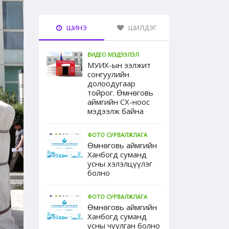
ШИНЭ
ШИЛДЭГ
ВИДЕО МЭДЭЭЛЭЛ
МУИХ-ын ээлжит
сонгуулийн
долоодугаар
тойрог. Өмнөговь
аймгийн СХ-ноос
мэдээлж байна
ФОТО СУРВАЛЖЛАГА
Өмнөговь аймгийн
Ханбогд суманд
усны хэлэлцүүлэг
болно
ФОТО СУРВАЛЖЛАГА
Өмнөговь аймгийн
Ханбогд суманд
усны чуулган болно