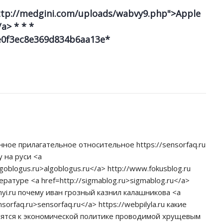
http://medgini.com/uploads/wabvy9.php">Apple
a> * * *
0f3ec8e369d834b6aa13e*
нное прилагательное относительное https://sensorfaq.ru
у на руси <a
goblogus.ru>algoblogus.ru</a> http://www.fokusblog.ru
ературе <a href=http://sigmablog.ru>sigmablog.ru</a>
lnyi.ru почему иван грозный казнил калашникова <a
sorfaq.ru>sensorfaq.ru</a> https://webpilyla.ru какие
ятся к экономической политике проводимой хрущевым