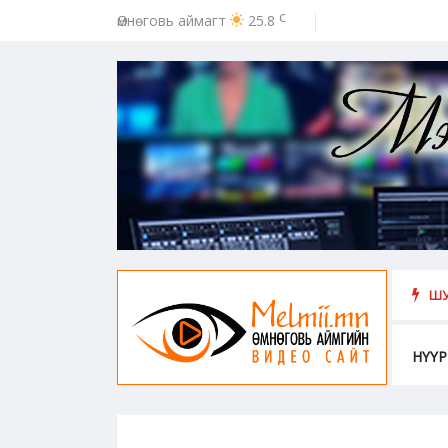
c
Өмнөговь аймагт
25.8
ээс урьдчилан сэргийлэх, хамгаалахад хүн бүрийн оролцоо идэвх чар
ШУ
НҮҮР