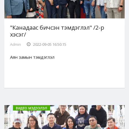
"Канадаас бичсэн тэмдэглэл" /2-р
хэсэг/
Admin
2022-09-05 16:50:15
Аян замын тэмдэглэл
ВИДЕО МЭДЭЭЛЭЛ