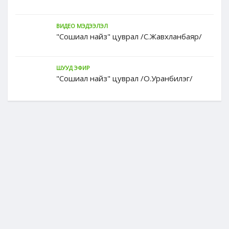
ВИДЕО МЭДЭЭЛЭЛ
"Сошиал найз" цуврал /С.Жавхланбаяр/
ШУУД ЭФИР
"Сошиал найз" цуврал /О.Уранбилэг/