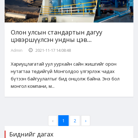
Олон улсын стандартын дагуу
цэвэршүүлсэн ундны цэв...
Admin
2021-11-17 14:08:48
Хариуцлагатай уул уурхайн сайн жишгийг орон
нутагтаа төдийгүй Монголдоо үлгэрлэж чадах
бүтээн байгуулалтыг бид онцолж байна. Энэ бол
монгол компани, м...
‹
1
2
›
Биднийг дагах