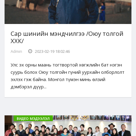
Сар шинийн мэндчилгээ /Оюу толгой
ХХК/
Admin
2023-02-19 18:02:46
Улс эх орны маань тогтвортой хөгжлийн бат нэгэн
суурь болох Оюу толгойн гүний уурхайн олборлолт
эхлэх гэж байна. Монгол түмэн минь өлзий
дэмбэрэл дүүр...
ВИДЕО МЭДЭЭЛЭЛ