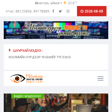
c
Өмнөговь аймагт
25.8
Утас: 88125868, 89178889
2026-08-08
ШУУРХАЙ МЭДЭЭ :
хүн
МЭЛМИЙН ХҮРДЭЭР ҮНЭНИЙГ ТҮГЭЭНЭ
"Сош
дамж
ВИДЕО МЭДЭЭЛЭЛ