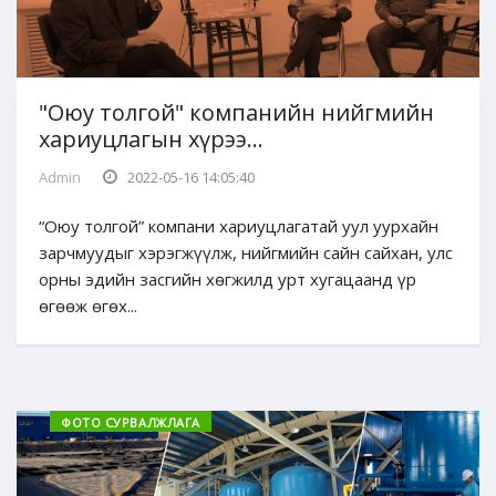
"Оюу толгой" компанийн нийгмийн
хариуцлагын хүрээ...
Admin
2022-05-16 14:05:40
“Оюу толгой” компани хариуцлагатай уул уурхайн
зарчмуудыг хэрэгжүүлж, нийгмийн сайн сайхан, улс
орны эдийн засгийн хөгжилд урт хугацаанд үр
өгөөж өгөх...
ФОТО СУРВАЛЖЛАГА