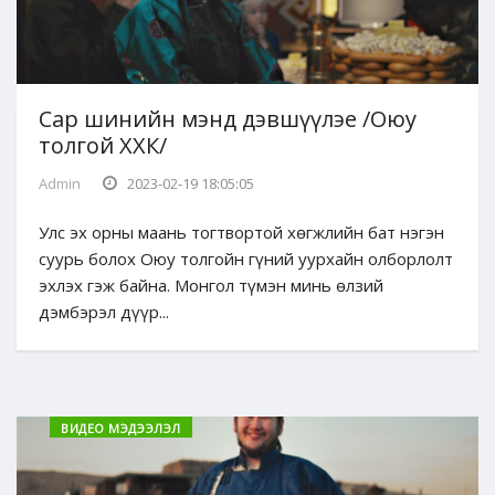
Сар шинийн мэнд дэвшүүлэе /Оюу
толгой ХХК/
Admin
2023-02-19 18:05:05
Улс эх орны маань тогтвортой хөгжлийн бат нэгэн
суурь болох Оюу толгойн гүний уурхайн олборлолт
эхлэх гэж байна. Монгол түмэн минь өлзий
дэмбэрэл дүүр...
ВИДЕО МЭДЭЭЛЭЛ