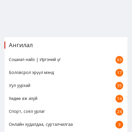
Ангилал
Сошиал найз | Иргэний үг
63
Боловсрол эрүүл мэнд
17
Уул уурхай
35
Хөдөө аж ахуй
14
Спорт, соёл урлаг
24
Онлайн худалдаа, сурталчилгаа
3