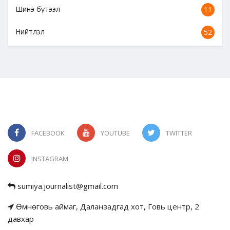
Шинэ бүтээл
11
Нийтлэл
52
FACEBOOK
YOUTUBE
TWITTER
INSTAGRAM
sumiya.journalist@gmail.com
Өмнөговь аймаг, Даланзадгад хот, Говь центр, 2
давхар