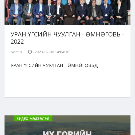
УРАН ҮГСИЙН ЧУУЛГАН - ӨМНӨГОВЬ -
2022
Admin
2023-02-06 14:04:36
УРАН ҮГСИЙН ЧУУЛГАН - ӨМНӨГОВЬД
ВИДЕО МЭДЭЭЛЭЛ