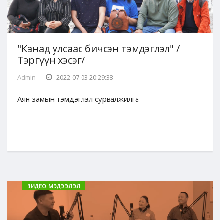
"Канад улсаас бичсэн тэмдэглэл" /
Тэргүүн хэсэг/
Admin
2022-07-03 20:29:38
Аян замын тэмдэглэл сурвалжилга
ВИДЕО МЭДЭЭЛЭЛ