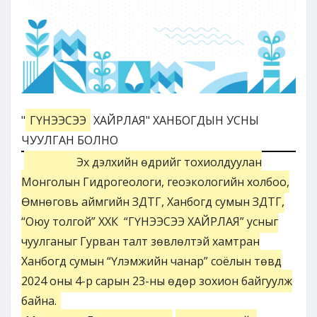
"
ГҮНЭЭСЭЭ
ХАЙРЛАЯ" ХАНБОГДЫН УСНЫ
ЧУУЛГАН БОЛНО
Эх дэлхийн өдрийг тохиолдуулан
Монголын Гидрогеологи, геоэкологийн холбоо,
Өмнөговь аймгийн ЗДТГ, Ханбогд сумын ЗДТГ,
“Оюу толгой” ХХК “ГҮНЭЭСЭЭ ХАЙРЛАЯ” усныг
чуулганыг Гурван талт зөвлөлтэй хамтран
Ханбогд сумын “Үлэмжийн чанар” соёлын төвд
2024 оны 4-р сарын 23-ны өдөр зохион байгуулж
байна.