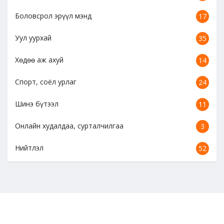
Боловсрол эрүүл мэнд
17
Уул уурхай
35
Хөдөө аж ахуй
14
Спорт, соёл урлаг
24
Шинэ бүтээл
11
Онлайн худалдаа, сурталчилгаа
3
Нийтлэл
52