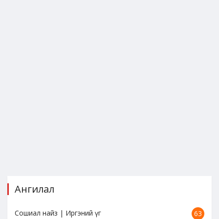
Ангилал
Сошиал найз | Иргэний үг
63