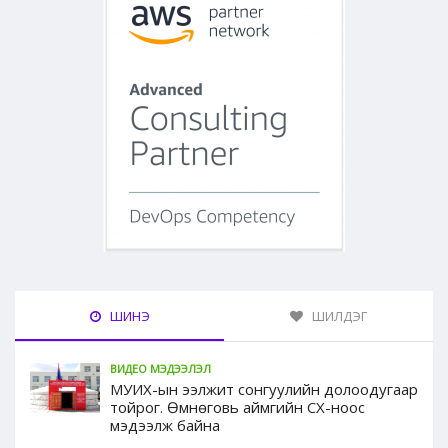
ШИНЭ
ШИЛДЭГ
ВИДЕО МЭДЭЭЛЭЛ
МУИХ-ын ээлжит сонгуулийн долоодугаар
тойрог. Өмнөговь аймгийн СХ-ноос
мэдээлж байна