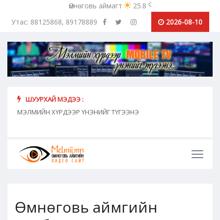
c
Өмнөговь аймагт
25.8
Утас: 88125868, 89178889
2026-08-10
ШУУРХАЙ МЭДЭЭ :
хүн
МЭЛМИЙН ХҮРДЭЭР ҮНЭНИЙГ ТҮГЭЭНЭ
"Сош
дамж
Өмнөговь аймгийн