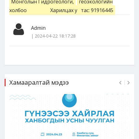
Монголын Гидрогеологи,
геоэкологийн
холбоо
Харилцах у
тас: 91916445
Admin
| 2024-04-22 18:17:28
Хамааралтай мэдээ