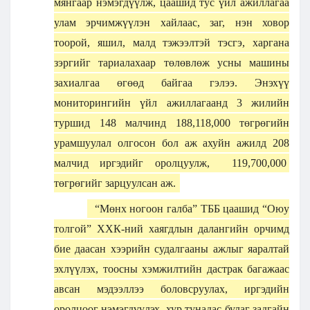
мянгаар нэмэгдүүлж, цаашид тус үйл ажиллагаа
улам эрчимжүүлэн хайлаас, заг, нэн ховор
тоорой, яшил, малд тэжээлтэй тэсгэ, харгана
зэргийг тариалахаар төлөвлөж усны машины
захиалгаа өгөөд байгаа гэлээ. Энэхүү
мониторингийн үйл ажиллагаанд 3 жилийн
туршид 148 малчинд 188,118,000 төгрөгийн
урамшуулал олгосон бол аж ахуйн ажилд 208
малчид иргэдийг оролцуулж, 119,700,000
төгрөгийг зарцуулсан аж.
“Мөнх ногоон галба” ТББ цаашид “Оюу
толгой” ХХК-ний хаягдлын далангийн орчимд
бие даасан хээрийн судалгааны ажлыг яаралтай
эхлүүлэх, тоосны хэмжилтийн дастрак багажаас
авсан мэдээллээ боловсруулах, иргэдийн
оролцоог нэмэгдүүлэх, хур тунадас булаг задгайн