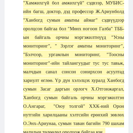
"Хамжихгүй бол амжихгүй" сэдвээр, МУБИС-
ийн багш, доктор, дэд профессор Ж.Ариунболд
"Ханбогд сумын амьтны аймаг" сэдвүүдээр
оролцсон байгаа бол "Мөнх ногоон Галба" ТББ-
ын байгаль орчны мэргэжилтнүүд "Усны
мониторинг", " Зэрлэг амьтны мониторинг",
"Бэлчээр, ургамлын мониторинг, "Тоосны
мониторинг"-ийн тайлангуудыг тус тус тавьж,
малчдын санал сонсон сонирхсон асуултад
хариулт өглөө. Үр дүн хэлэлцэх хуралд Ханбогд
сумын Засаг даргын орлогч Х.Отгонжаргал,
Ханбогд сумын байгаль орчны мэргэжилтэн
О.Ангараг, "Оюу толгой" ХХК-ний Орон
нутгийн харилцааны хэлтсийн ерөнхий зөвлөх
О.Энх-Ариунаа, сумын таван багийн 790 шахам
малчдын төлөөлөл оролцож байгаа юм.