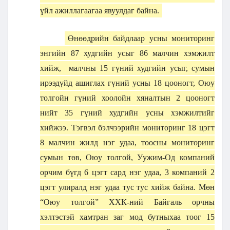
үйл ажиллагаагаа явуулдаг байна.
Өнөөдрийн байдлаар усны мониторинг
энгийн 87 худгийн усыг 86 малчин хэмжилт
хийж, малчны 15 гүний худгийн усыг, сумын
ирээдүйд ашиглах гүний усны 18 цооногт, Оюу
толгойн гүний хоолойн хяналтын 2 цооногт
нийт 35 гүний худгийн усны хэмжилтийг
хийжээ. Тэгвэл бэлчээрийн мониторинг 18 цэгт
8 малчин жилд нэг удаа, тоосны мониторинг
сумын төв, Оюу толгой, Уужим-Од компаний
орчим бүгд 6 цэгт сард нэг удаа, 3 компаний 2
цэгт улиралд нэг удаа тус тус хийж байна. Мөн
“Оюу толгой” ХХК-ний Байгаль орчны
хэлтэстэй хамтран заг мод бутныхаа тоог 15