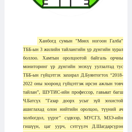
Ханбогд сумын "Мөнх ногоон Галба"
ТББ-ын 3 жилийн тайлангийн үр дүнгийн хурал
боллоо. Хамтын оролцоотой байгаль орчны
мониторинг үр дүнгийн энэхүү уулзалтад тус
ТББ-ын гүйцэтгэх захирал Д.Буянтогтох “2018-
2022 оны хооронд гүйцэтгэж ирсэн ажлын товч
тайлан”, ШУТИС-ийн профессор, гавьяат багш
Ч.Батсүх "Газар доорх усыг зүй зохистой
ашиглахад олон нийтийн оролцоо, түүний ач
холбогдол, үүрэг" сэдвээр, МУСГЗ, МЗЭ-ийн
гишүүн, цаг уурч, сэтгүүлч Д.Шагдарсүрэн