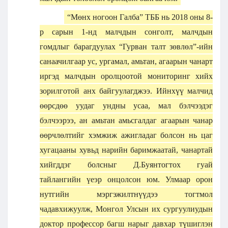
“Мөнх ногоон Галба” ТББ нь 2018 оны 8-
р сарын 1-нд малчдын сонголт, малчдын
гомдлыг барагдуулах “Гурван талт зөвлөл”-ийн
санаачилгаар ус, ургамал, амьтан, агаарын чанарт
иргэд малчдын оролцоотой мониторинг хийх
зорилготой анх байгуулагджээ. Ийнхүү малчид
өөрсдөө уудаг ундны усаа, мал бэлчээдэг
бэлчээрээ, ан амьтан амьсгалдаг агаарын чанар
өөрчлөлтийг хэмжиж ажигладаг болсон нь цаг
хугацааны хувьд нарийн баримжаатай, чанартай
хийгддэг болсныг Д.Буянтогтох гуай
тайлангийн үеэр онцолсон юм. Улмаар орон
нутгийн мэргэжилтнүүдээ тогтмол
чадавхижуулж, Монгол Улсын их сургуулиудын
доктор профессор багш нарыг давхар түшиглэн