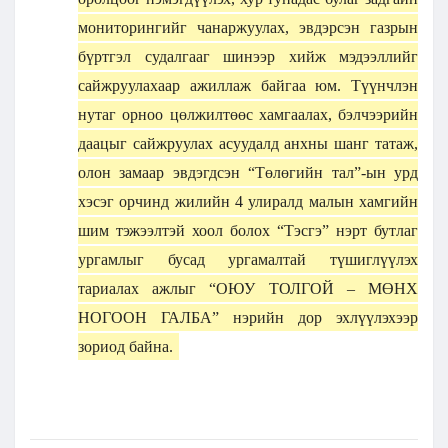
мониторингийг чанаржуулах, эвдэрсэн газрын
бүртгэл судалгааг шинээр хийж мэдээллийг
сайжруулахаар ажиллаж байгаа юм. Түүнчлэн
нутаг орноо цөлжилтөөс хамгаалах, бэлчээрийн
даацыг сайжруулах асуудалд анхны шанг татаж,
олон замаар эвдэгдсэн “Төлөгийн тал”-ын урд
хэсэг орчинд жилийн 4 улиралд малын хамгийн
шим тэжээлтэй хоол болох “Тэсгэ” нэрт бутлаг
ургамлыг бусад ургамалтай түшиглүүлэх
тариалах ажлыг “ОЮУ ТОЛГОЙ – МӨНХ
НОГООН ГАЛБА” нэрийн дор эхлүүлэхээр
зориод байна.