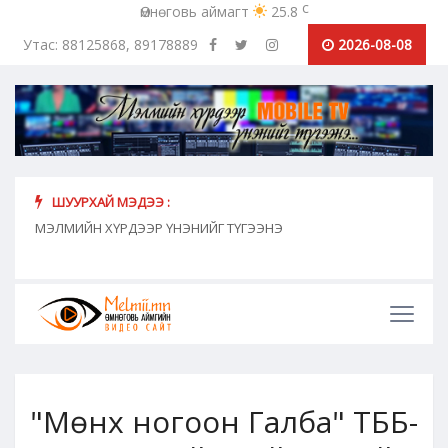
c
Өмнөговь аймагт
25.8
Утас: 88125868, 89178889
2026-08-08
ШУУРХАЙ МЭДЭЭ :
хүн
МЭЛМИЙН ХҮРДЭЭР ҮНЭНИЙГ ТҮГЭЭНЭ
"Сош
дамж
"Мөнх ногоон Галба" ТББ-