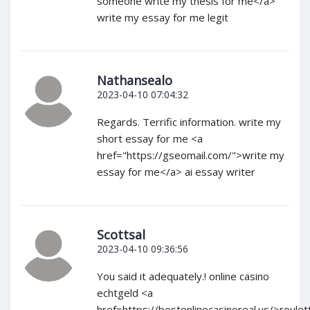
someone write my thesis for me</a>
write my essay for me legit
Nathansealo
2023-04-10 07:04:32
Regards. Terrific information. write my
short essay for me <a
href="https://gseomail.com/">write my
essay for me</a> ai essay writer
Scottsal
2023-04-10 09:36:56
You said it adequately.! online casino
echtgeld <a
href=https://bestonlinecasinoreal.us/>roulet