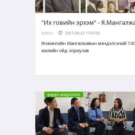
"Их говийн эрхэм" - Я.Мангалж
Admin
2021-04-22 17:47:56
Янжингийн Мангалжавын мэндэлсэний 10
жилийн ойд зориулав
ВИДЕО МЭДЭЭЛЭЛ