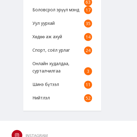
63
Боловсрол эрүүл мэнд
17
Уул уурхай
35
Хөдөө аж ахуй
14
Спорт, соёл урлаг
24
Онлайн худалдаа,
сурталчилгаа
3
Шинэ бүтээл
11
Нийтлэл
52
INSTAGRAM