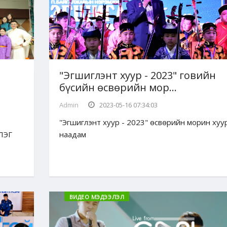
"Эгшиглэнт хуур - 2023" говийн
бүсийн өсвөрийн мор...
Admin
2023-05-16 07:34:03
"Эгшиглэнт хуур - 2023" өсвөрийн морин хуу
ЛЭГ
наадам
ВИДЕО МЭДЭЭЛЭЛ