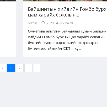
Байшинтын хийдийн Гомбо бур
цам харайх ёслолын...
Admin
2020-04-03 22:45:00
Өмнөговь аймгийн Баяндалай сумын Байшин
хийдийн Гомбо бурхны цам харайх ёслолын
бүжгийн хувцас хэрэглэлийг эх дэгээр нь
бүтээлгэж, аймгийн ХЖТ-т хү...
‹
1
2
3
›