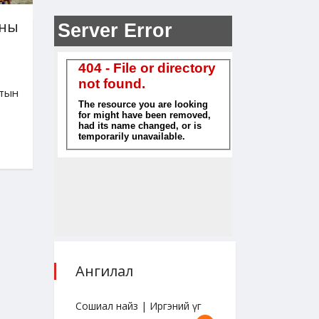
хны
тын
Ангилал
Сошиал найз | Иргэний үг