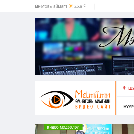
c
Өмнөговь аймагт
25.8
ээс урьдчилан сэргийлэх, хамгаалахад хүн бүрийн оролцоо идэвх чар
ШУ
НҮҮР
ВИДЕО МЭДЭЭЛЭЛ