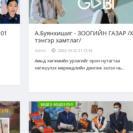
#01
А.Буянхишиг - ЗООГИЙН ГАЗАР /
тэнгэр хамтлаг/
Admin
2022-10-22 21:12:33
Амьд хөгжмийн урлагийг орон нутагтаа
хөгжүүлэх мөрөөдлийн дөнгөж эхлэл нь...
ВИДЕО МЭДЭЭЛЭЛ