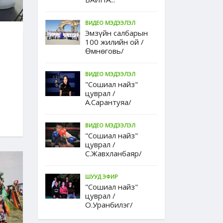
ВИДЕО МЭДЭЭЛЭЛ
Эмзүйн салбарын
100 жилийн ой /
Өмнөговь/
ВИДЕО МЭДЭЭЛЭЛ
"Сошиал найз"
цуврал /
А.Сарантуяа/
ВИДЕО МЭДЭЭЛЭЛ
"Сошиал найз"
цуврал /
С.Жавхланбаяр/
ШУУД ЭФИР
"Сошиал найз"
цуврал /
О.Уранбилэг/