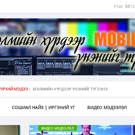
Утас: 881
май...
УРХАЙ МЭДЭЭ :
МЭЛМИЙН ХҮРДЭЭР ҮНЭНИЙГ ТҮГЭЭНЭ
СОШИАЛ НАЙЗ | ИРГЭНИЙ ҮГ
ВИДЕО МЭДЭЭЛЭЛ
ВИДЕО МЭДЭЭЛЭЛ