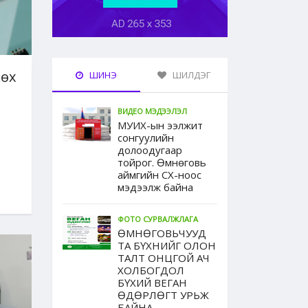
Хөх
ШИНЭ
ШИЛДЭГ
ВИДЕО МЭДЭЭЛЭЛ
МУИХ-ын ээлжит
сонгуулийн
долоодугаар
тойрог. Өмнөговь
аймгийн СХ-ноос
мэдээлж байна
ФОТО СУРВАЛЖЛАГА
ӨМНӨГОВЬЧУУД
ТА БҮХНИЙГ ОЛОН
ТАЛТ ОНЦГОЙ АЧ
ХОЛБОГДОЛ
БҮХИЙ ВЕГАН
ӨДӨРЛӨГТ УРЬЖ
БАЙНА...