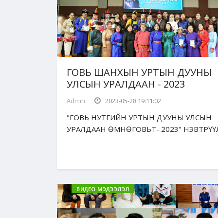
ГОВЬ ШАНХЫН УРТЫН ДУУНЫ
УЛСЫН УРАЛДААН - 2023
Admin
2023-05-28 19:11:02
"ГОВЬ НУТГИЙН УРТЫН ДУУНЫ УЛСЫН
УРАЛДААН ӨМНӨГОВЬТ- 2023" НЭВТРҮҮ
ВИДЕО МЭДЭЭЛЭЛ