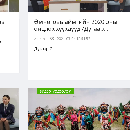
ав
Өмнөговь аймгийн 2020 оны
онцлох хүүхдүүд /Дугаар...
Admin
2021-03-04 12:51:57
0
Дугаар 2
ВИДЕО МЭДЭЭЛЭЛ