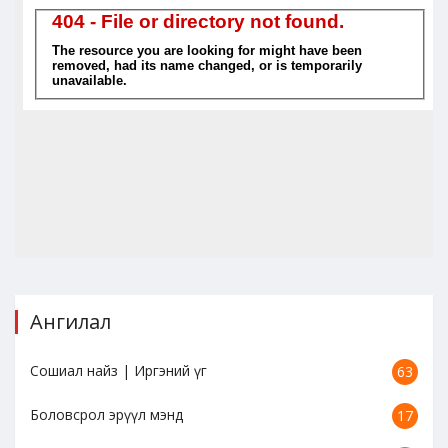
Ангилал
Сошиал найз | Иргэний үг
63
Боловсрол эрүүл мэнд
17