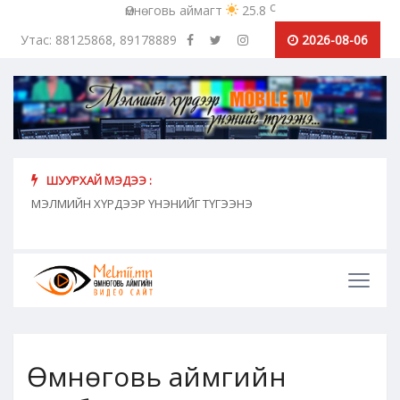
c
Өмнөговь аймагт
25.8
Утас: 88125868, 89178889
2026-08-06
ШУУРХАЙ МЭДЭЭ :
хүн
МЭЛМИЙН ХҮРДЭЭР ҮНЭНИЙГ ТҮГЭЭНЭ
"Сош
дамж
Өмнөговь аймгийн