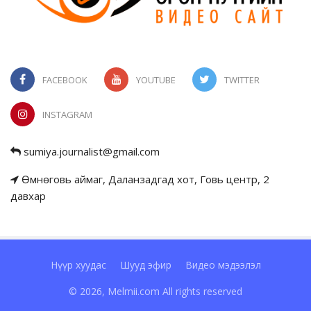
FACEBOOK
YOUTUBE
TWITTER
INSTAGRAM
sumiya.journalist@gmail.com
Өмнөговь аймаг, Даланзадгад хот, Говь центр, 2
давхар
Нүүр хуудас
Шууд эфир
Видео мэдээлэл
© 2026, Melmii.com All rights reserved