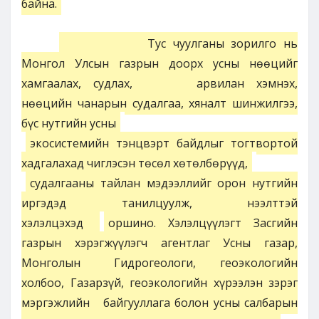
байна.
Тус чуулганы зорилго нь
Монгол Улсын газрын доорх усны нөөцийг
хамгаалах, судлах,
арвилан хэмнэх,
нөөцийн чанарын судалгаа, хяналт шинжилгээ,
бүс нутгийн усны
экосистемийн тэнцвэрт байдлыг тогтвортой
хадгалахад чиглэсэн төсөл хөтөлбөрүүд,
судалгааны тайлан мэдээллийг орон нутгийн
иргэдэд танилцуулж, нээлттэй
хэлэлцэхэд
оршино. Хэлэлцүүлэгт Засгийн
газрын хэрэгжүүлэгч агентлаг Усны газар,
Монголын
Гидрогеологи, геоэкологийн
холбоо, Газарзүй, геоэкологийн хүрээлэн зэрэг
мэргэжлийн
байгууллага болон усны салбарын