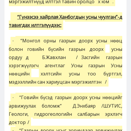
мэргэжилтнүүд илтгэл тавин оролцо
х юм
.
“Гүнээсээ хайрлая Ханбогдын усны чуулган”-д
тавигдах илтгэлүүдээс:
“Монгол орны газрын доорх усны нөөц
·
болон говийн бүсийн газрын доорх
усны
ордуу
д
Б.Жавхлан
/
Засгийн газрын
хэрэгжүүлэгч агентлаг Усны газрын Усны
нөөцийн
хэлтсийн усны тоо бүртгэл,
мэдээллийн сан хариуцсан мэргэжилтэн
/
“Говийн бүсэд газрын доорх усны нөөцийг
·
арвижуулах боломж”
Д.Энхбаяр /ШУТИС,
Геологи, гидрогеологийн салбарын эрхлэгч
доктор
/
“Газрын доорх усыг зориудаар арвижуулах
·