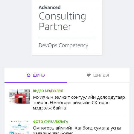
ШИНЭ
ШИЛДЭГ
ВИДЕО МЭДЭЭЛЭЛ
МУИХ-ын ээлжит сонгуулийн долоодугаар
тойрог. Өмнөговь аймгийн СХ-ноос
мэдээлж байна
ФОТО СУРВАЛЖЛАГА
Өмнөговь аймгийн Ханбогд суманд усны
хэлэлцүүлэг болно