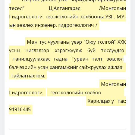
төсөл”
Ц.Алтангэрэл /Монголын
Гидрогеологи, геоэкологийн холбооны УЗГ, МУ-
ын зөвлөх инженер, гидрогеологич
/
Мөн тус чуулганы үеэр “Оюу толгой” ХХК
усны чиглэлээр хэрэгжүүлж буй төслүүдээ
танилцуулахаас гадна Гурван талт зөвлөл
бэлчээрийн усан хангамжийг сайжруулах ажлаа
тайлагнах юм.
Монголын
Гидрогеологи,
геоэкологийн холбоо
Харилцах у
тас:
91916445