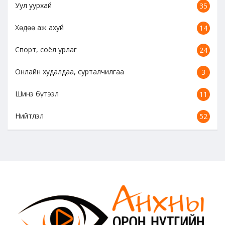
Уул уурхай
35
Хөдөө аж ахуй
14
Спорт, соёл урлаг
24
Онлайн худалдаа, сурталчилгаа
3
Шинэ бүтээл
11
Нийтлэл
52