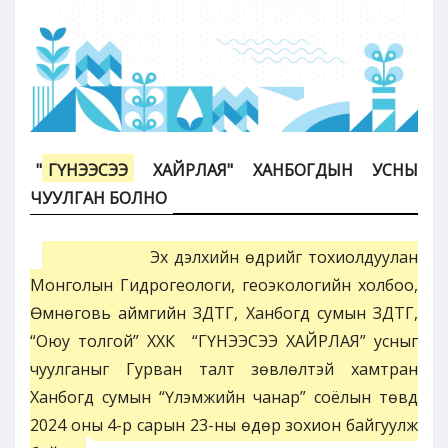
"
ГҮНЭЭСЭЭ
ХАЙРЛАЯ" ХАНБОГДЫН УСНЫ
ЧУУЛГАН БОЛНО
Эх дэлхийн өдрийг тохиолдуулан
Монголын Гидрогеологи, геоэкологийн холбоо,
Өмнөговь аймгийн ЗДТГ, Ханбогд сумын ЗДТГ,
“Оюу толгой” ХХК “ГҮНЭЭСЭЭ ХАЙРЛАЯ” усныг
чуулганыг Гурван талт зөвлөлтэй хамтран
Ханбогд сумын “Үлэмжийн чанар” соёлын төвд
2024 оны 4-р сарын 23-ны өдөр зохион байгуулж