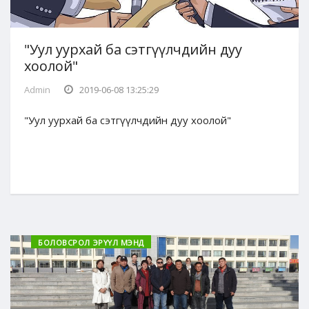
"Уул уурхай ба сэтгүүлчдийн дуу
хоолой"
Admin
2019-06-08 13:25:29
"Уул уурхай ба сэтгүүлчдийн дуу хоолой"
БОЛОВСРОЛ ЭРҮҮЛ МЭНД