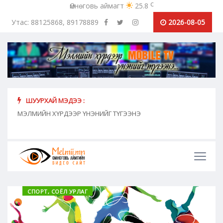
c
Өмнөговь аймагт
25.8
Утас: 88125868, 89178889
2026-08-05
ШУУРХАЙ МЭДЭЭ :
хүн
МЭЛМИЙН ХҮРДЭЭР ҮНЭНИЙГ ТҮГЭЭНЭ
"Сош
дамж
СПОРТ, СОЁЛ УРЛАГ