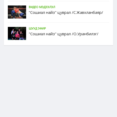
ВИДЕО МЭДЭЭЛЭЛ
"Сошиал найз" цуврал /С.Жавхланбаяр/
ШУУД ЭФИР
"Сошиал найз" цуврал /О.Уранбилэг/