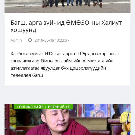
Багш, арга зүйчид ӨМӨЗО-ны Халиут
хошуунд
Admin
2019-06-08 13:22:37
Ханбогд сумын ИТХ-ын дарга Ш.Эрдэнэжаргалын
санаачилгаар Өмнөговь аймгийн хэмжээнд үйл
ажиллагаагаа явуулдаг бүх цэцэрлэгүүдийн
төлөөлөл багш
СОШИАЛ НАЙЗ | ИРГЭНИЙ ҮГ