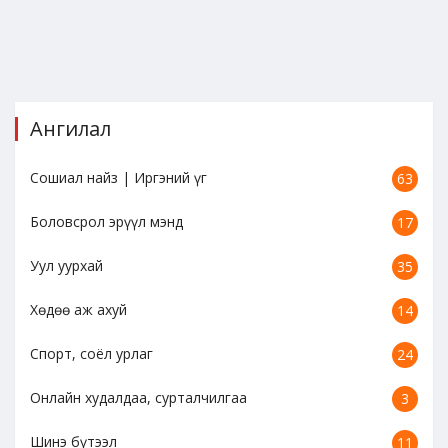
Ангилал
Сошиал найз | Иргэний үг
63
Боловсрол эрүүл мэнд
17
Уул уурхай
35
Хөдөө аж ахуй
14
Спорт, соёл урлаг
24
Онлайн худалдаа, сурталчилгаа
3
Шинэ бүтээл
11