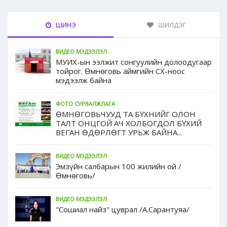
ШИНЭ
ШИЛДЭГ
ВИДЕО МЭДЭЭЛЭЛ
МУИХ-ын ээлжит сонгуулийн долоодугаар
тойрог. Өмнөговь аймгийн СХ-ноос
мэдээлж байна
ФОТО СУРВАЛЖЛАГА
ӨМНӨГОВЬЧУУД ТА БҮХНИЙГ ОЛОН
ТАЛТ ОНЦГОЙ АЧ ХОЛБОГДОЛ БҮХИЙ
ВЕГАН ӨДӨРЛӨГТ УРЬЖ БАЙНА...
ВИДЕО МЭДЭЭЛЭЛ
Эмзүйн салбарын 100 жилийн ой /
Өмнөговь/
ВИДЕО МЭДЭЭЛЭЛ
"Сошиал найз" цуврал /А.Сарантуяа/