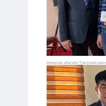
Өмнөговь аймгийн Тэргүүний ажил