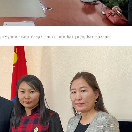
гүүний ажилтнаар Сэнгээгийн Батцэцэг, Батсайханы