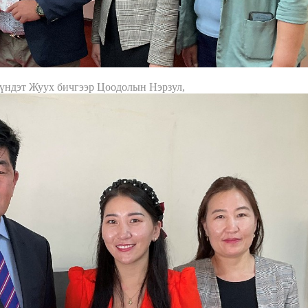
ндэт Жуух бичгээр Цоодолын Нэрзул,