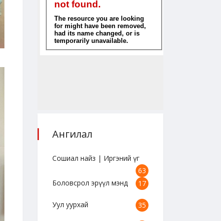
Ангилал
Сошиал найз | Иргэний үг
63
Боловсрол эрүүл мэнд
17
Уул уурхай
35