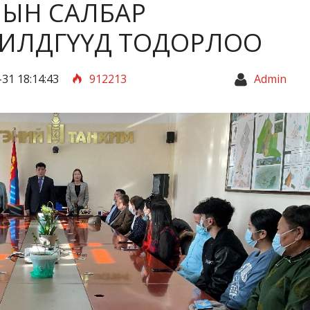
МЫН САЛБАР
ИЛДГҮҮД ТОДОРЛОО
31 18:14:43
912213
Admin