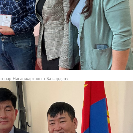
тнаар Насанжаргалын Бат-эрдэнэ