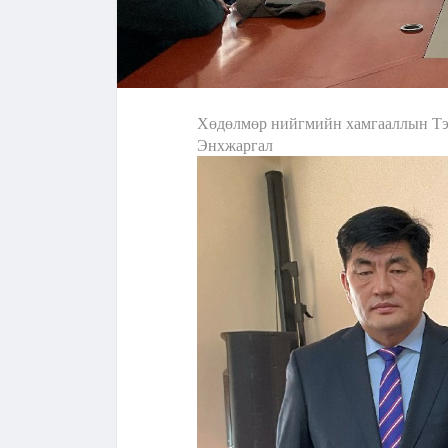
Хөдөлмөр нийгмийн хамгааллын Тэр
Энхжаргал