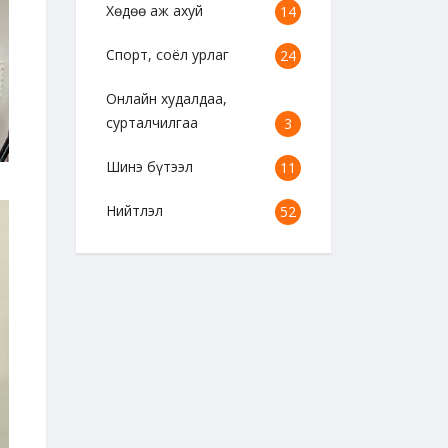
Хөдөө аж ахуй
14
Спорт, соёл урлаг
24
Онлайн худалдаа,
сурталчилгаа
3
Шинэ бүтээл
11
Нийтлэл
52