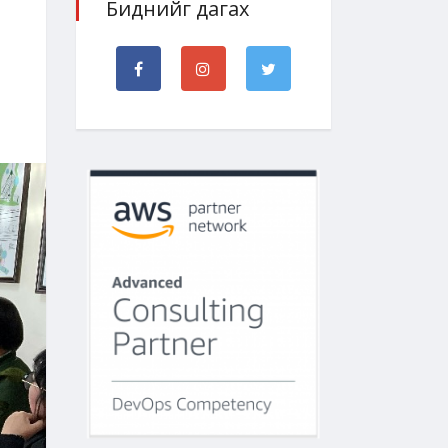
Биднийг дагах