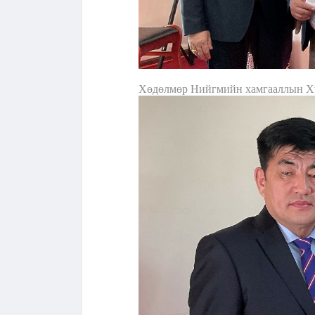
Хөдөлмөр Нийгмийн хамгааллын Хү