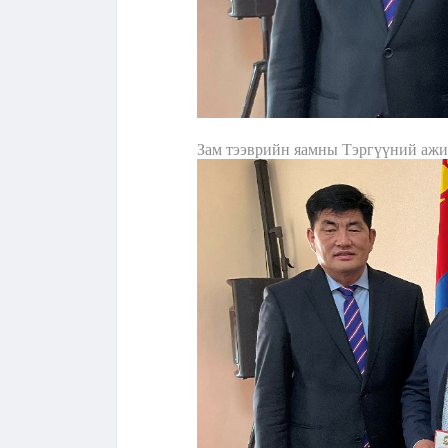
Зам тээврийн яамны Тэргүүний ажи