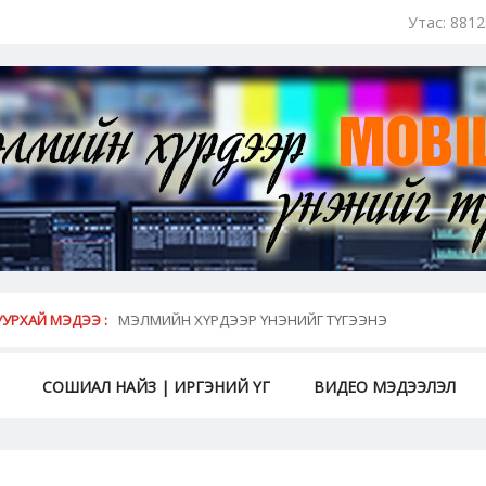
Утас: 881
май...
УРХАЙ МЭДЭЭ :
МЭЛМИЙН ХҮРДЭЭР ҮНЭНИЙГ ТҮГЭЭНЭ
СОШИАЛ НАЙЗ | ИРГЭНИЙ ҮГ
ВИДЕО МЭДЭЭЛЭЛ