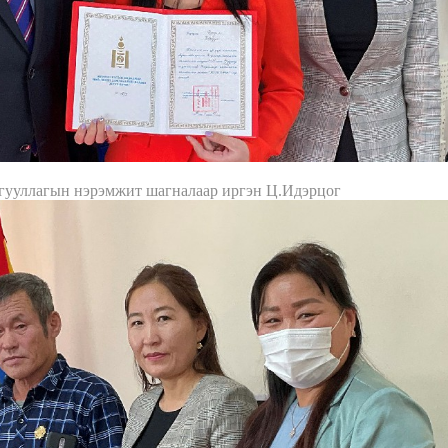
гууллагын нэрэмжит шагналаар иргэн Ц.Идэрцог