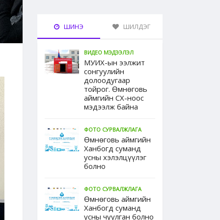
ШИНЭ
ШИЛДЭГ
ВИДЕО МЭДЭЭЛЭЛ
МУИХ-ын ээлжит
сонгуулийн
долоодугаар
тойрог. Өмнөговь
аймгийн СХ-ноос
мэдээлж байна
ФОТО СУРВАЛЖЛАГА
Өмнөговь аймгийн
Ханбогд суманд
усны хэлэлцүүлэг
болно
ФОТО СУРВАЛЖЛАГА
Өмнөговь аймгийн
Ханбогд суманд
усны чуулган болно