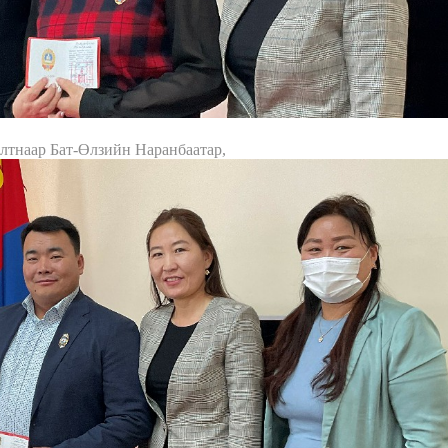
лтнаар Бат-Өлзийн Наранбаатар,