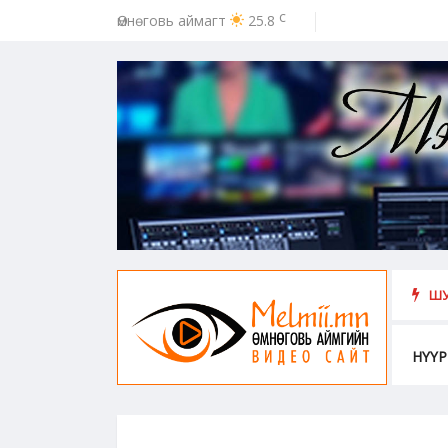
c
Өмнөговь аймагт
25.8
ээс урьдчилан сэргийлэх, хамгаалахад хүн бүрийн оролцоо идэвх чар
ШУ
НҮҮР