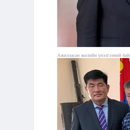
Ажилласан жилийн үнэлгээний бай