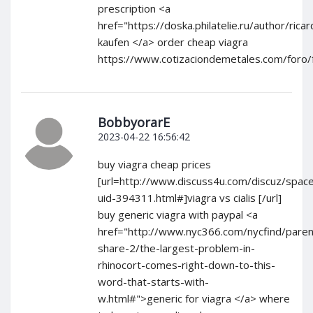
prescription <a
href="https://doska.philatelie.ru/author/ric
kaufen </a> order cheap viagra
https://www.cotizaciondemetales.com/foro
BobbyorarE
2023-04-22 16:56:42
buy viagra cheap prices
[url=http://www.discuss4u.com/discuz/spac
uid-394311.html#]viagra vs cialis [/url]
buy generic viagra with paypal <a
href="http://www.nyc366.com/nycfind/paren
share-2/the-largest-problem-in-
rhinocort-comes-right-down-to-this-
word-that-starts-with-
w.html#">generic for viagra </a> where