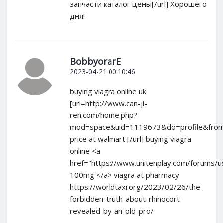
запчасти каталог цены[/url] Хорошего
дня!
BobbyorarE
2023-04-21 00:10:46
buying viagra online uk
[url=http://www.can-ji-
ren.com/home.php?
mod=space&uid=1119673&do=profile&from
price at walmart [/url] buying viagra
online <a
href="https://www.unitenplay.com/forums/u
100mg </a> viagra at pharmacy
https://worldtaxi.org/2023/02/26/the-
forbidden-truth-about-rhinocort-
revealed-by-an-old-pro/