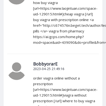
how buy viagra
[url=https://www.laojintuan.com/space-
uid-129015.html#]cheap viagra [/url]
buy viagra with prescription online <a
href="http://c674576n.beget.tech/author/l
pills </a> viagra from pharmacy
https://ai.igcps.com/home.php?
mod=space&uid=439090&do=profile&from
BobbyorarE
2023-04-25 21:49:16
order viagra online without a
prescription
[url=https://www.laojintuan.com/space-
uid-129015.html#]viagra without
prescription [/url] where to buy viagra