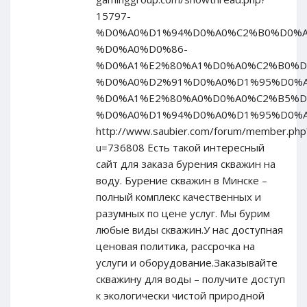
15797-
%D0%A0%D1%94%D0%A0%C2%B0%D0%A
%D0%A0%D0%86-
%D0%A1%E2%80%A1%D0%A0%C2%B0%D
%D0%A0%D2%91%D0%A0%D1%95%D0%A
%D0%A1%E2%80%A0%D0%A0%C2%B5%D
%D0%A0%D1%94%D0%A0%D1%95%D0%A0
http://www.saubier.com/forum/member.php
u=736808 Есть такой интересный
сайт для заказа бурения скважин на
воду. Бурение скважин в Минске –
полный комплекс качественных и
разумных по цене услуг. Мы бурим
любые виды скважин.У нас доступная
ценовая политика, рассрочка на
услуги и оборудование.Заказывайте
скважину для воды – получите доступ
к экологически чистой природной