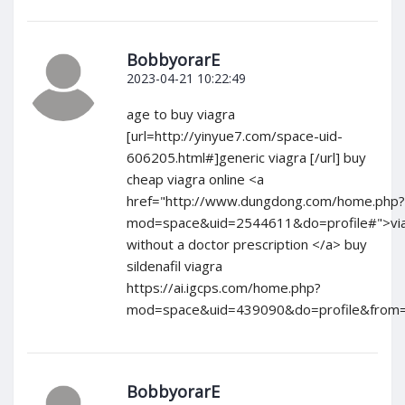
BobbyorarE
2023-04-21 10:22:49
age to buy viagra
[url=http://yinyue7.com/space-uid-
606205.html#]generic viagra [/url] buy
cheap viagra online <a
href="http://www.dungdong.com/home.php?
mod=space&uid=2544611&do=profile#">vi
without a doctor prescription </a> buy
sildenafil viagra
https://ai.igcps.com/home.php?
mod=space&uid=439090&do=profile&from
BobbyorarE