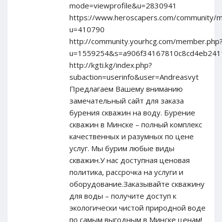
mode=viewprofile&u=2830941
https://www.heroscapers.com/community/
u=410790
http://community.yourhcg.com/member.php
u=1559254&s=a906f34167810c8cd4eb241
http://kgti.kg/index.php?
subaction=userinfo&user=Andreasvyt
Предлагаем Вашему вниманию
замечательный сайт для заказа
бурения скважин на воду. Бурение
скважин в Минске – полный комплекс
качественных и разумных по цене
услуг. Мы бурим любые виды
скважин.У нас доступная ценовая
политика, рассрочка на услуги и
оборудование.Заказывайте скважину
для воды – получите доступ к
экологически чистой природной воде
по самым выгодным в Минске ценам!