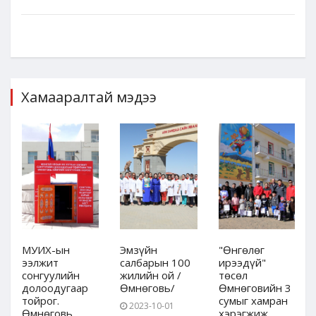
Хамааралтай мэдээ
МУИХ-ын
Эмзүйн
"Өнгөлөг
ээлжит
салбарын 100
ирээдүй"
сонгуулийн
жилийн ой /
төсөл
долоодугаар
Өмнөговь/
Өмнөговийн 3
тойрог.
сумыг хамран
2023-10-01
Өмнөговь
хэрэгжиж