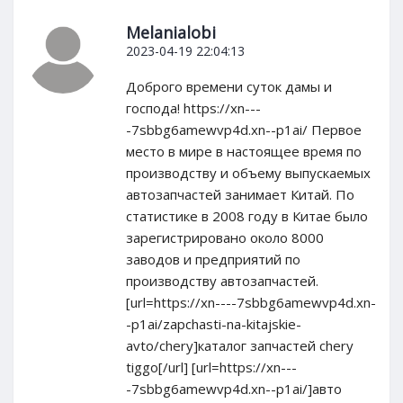
Melanialobi
2023-04-19 22:04:13
Доброго времени суток дамы и
господа! https://xn---
-7sbbg6amewvp4d.xn--p1ai/ Первое
место в мире в настоящее время по
производству и объему выпускаемых
автозапчастей занимает Китай. По
статистике в 2008 году в Китае было
зарегистрировано около 8000
заводов и предприятий по
производству автозапчастей.
[url=https://xn----7sbbg6amewvp4d.xn-
-p1ai/zapchasti-na-kitajskie-
avto/chery]каталог запчастей chery
tiggo[/url] [url=https://xn---
-7sbbg6amewvp4d.xn--p1ai/]авто