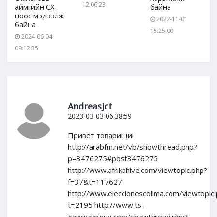
12:06:23
аймгийн СХ-
байна
ноос мэдээлж
2022-11-01
байна
15:25:00
2024-06-04
09:12:35
Andreasjct
2023-03-03 06:38:59
Привет товарищи!
http://arabfm.net/vb/showthread.php?
p=3476275#post3476275
http://www.afrikahive.com/viewtopic.php?
f=37&t=117627
http://www.eleccionescolima.com/viewtopic
t=2195 http://www.ts-
gaminggroup.com/showthread.php?