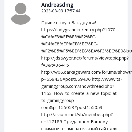
Andreasdmg
2023-03-03 17:57:44
Приветствую Вас друзья!
https://ladygrand.ru/entry.php?1070-
%CA%F3%EF%E8%F2%FC-
%E4%E8%EF%EB%EE%EC-
%F2%E5%F5%ED%E8%EA%F3%EC%E0&bt=
http://jdsawyer.net/forums/viewtopic.php?
f=3&t=36415
http://w06.darkagewars.com/forums/showt
p=659436#post659436 http://www.ts-
gaminggroup.com/showthread.php?
1153-How-to-create-a-new-topic-at-
ts-gaminggroup-
com&p=155053#post155053
http://arabfm.net/vb/member.php?
u=417185 Предлагаем Вашему
вниманию замечательный сайт для