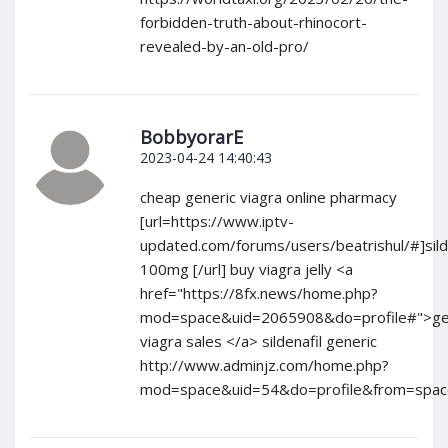
forbidden-truth-about-rhinocort-
revealed-by-an-old-pro/
BobbyorarE
2023-04-24 14:40:43
cheap generic viagra online pharmacy
[url=https://www.iptv-
updated.com/forums/users/beatrishul/#]sild
100mg [/url] buy viagra jelly <a
href="https://8fx.news/home.php?
mod=space&uid=2065908&do=profile#">ge
viagra sales </a> sildenafil generic
http://www.adminjz.com/home.php?
mod=space&uid=54&do=profile&from=spac