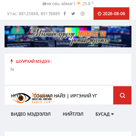
c
Өмнөговь аймагт
25.8
Утас: 88125868, 89178889
2026-08-06
ШУУРХАЙ МЭДЭЭ :
hi
МЭЛМ
Коронавирусээс урьдчилан сэргийлэх, хамгаалахад хүн бүрийн оролцоо идэвх чармай...
НҮҮР
СОШИАЛ НАЙЗ | ИРГЭНИЙ ҮГ
ВИДЕО МЭДЭЭЛЭЛ
НИЙТЛЭЛ
БУСАД