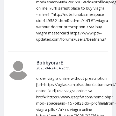
mod=space&uid=2065908&do=profile#]viag
on line [/url] safest place to buy viagra
<a href="http://note.funbbs.me/space-
uid-4495821.html?sid=mtYI4T#">viagra
without doctor prescription </a> buy
viagra mastercard https://www.iptv-
updated.com/forums/users/beatrishul/
BobbyorarE
2023-04-24 04:26:59
order viagra online without prescription
[url=https://oglaszam.pl/author/autumnwhit/
online [/url] usa viagra online <a
href="https://www.qzqcfw.com/home.php?
mod=space&uid=157682&do=profile&from=
viagra pills </a> rx viagra online
https://worldtaxi.org/2023/02/26/the-