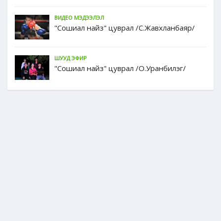
ВИДЕО МЭДЭЭЛЭЛ
"Сошиал найз" цуврал /С.Жавхланбаяр/
ШУУД ЭФИР
"Сошиал найз" цуврал /О.Уранбилэг/