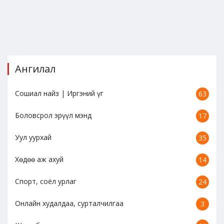
Ангилал
Сошиал найз | Иргэний үг
63
Боловсрол эрүүл мэнд
17
Уул уурхай
35
Хөдөө аж ахуй
14
Спорт, соёл урлаг
24
Онлайн худалдаа, сурталчилгаа
3