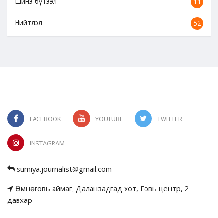
Шинэ бүтээл
11
Нийтлэл
52
FACEBOOK
YOUTUBE
TWITTER
INSTAGRAM
sumiya.journalist@gmail.com
Өмнөговь аймаг, Даланзадгад хот, Говь центр, 2
давхар