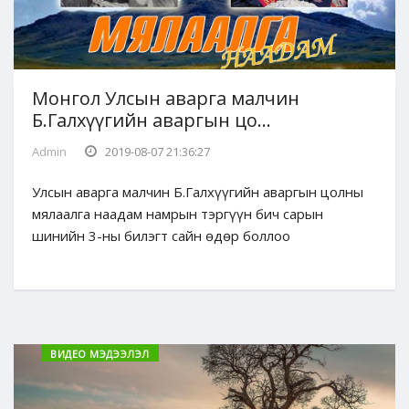
Монгол Улсын аварга малчин
Б.Галхүүгийн аваргын цо...
Admin
2019-08-07 21:36:27
Улсын аварга малчин Б.Галхүүгийн аваргын цолны
мялаалга наадам намрын тэргүүн бич сарын
шинийн 3-ны билэгт сайн өдөр боллоо
ВИДЕО МЭДЭЭЛЭЛ