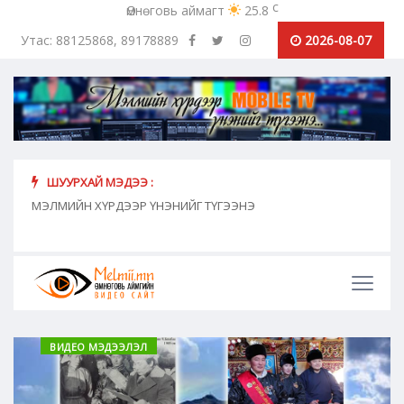
c
Өмнөговь аймагт
25.8
Утас: 88125868, 89178889
2026-08-07
ШУУРХАЙ МЭДЭЭ :
хүн
МЭЛМИЙН ХҮРДЭЭР ҮНЭНИЙГ ТҮГЭЭНЭ
"Сош
дамж
ВИДЕО МЭДЭЭЛЭЛ