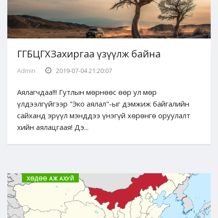
ГГБЦГХЗахиргаа үзүүлж байна
Admin
2019-07-04 21:20:07
Аялагчдаа!!! Гутлын мөрнөөс өөр ул мөр
үлдээлгүйгээр "Эко аялал"-ыг дэмжиж байгалийн
сайханд эрүүл мэнддээ үнэгүй хөрөнгө оруулалт
хийн аялацгаая! Дэ...
ХӨДӨӨ АЖ АХУЙ