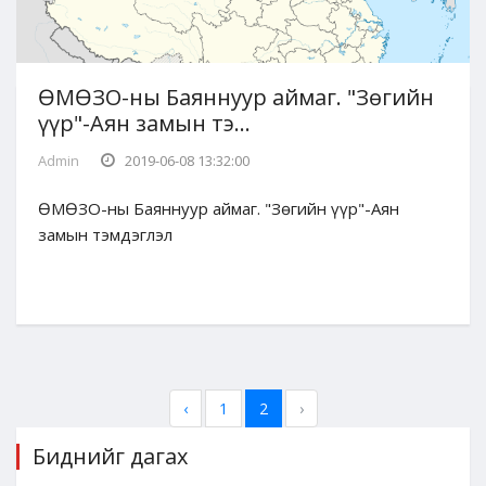
ӨМӨЗО-ны Баяннуур аймаг. "Зөгийн
үүр"-Аян замын тэ...
Admin
2019-06-08 13:32:00
ӨМӨЗО-ны Баяннуур аймаг. "Зөгийн үүр"-Аян
замын тэмдэглэл
‹
1
2
›
Биднийг дагах