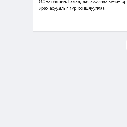
Ө.Энхтүвшин: Гадаадаас ажиллах хүчин о
ирэх асуудлыг түр хойшлууллаа