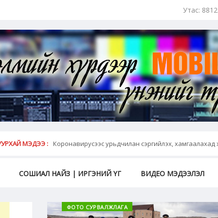
Утас: 881
МЭЛМИЙН ХҮРДЭЭР ҮНЭНИЙГ ТҮГЭЭНЭ
УРХАЙ МЭДЭЭ :
Коронавирусээс урьдчилан сэргийлэх, хамгаалахад 
СОШИАЛ НАЙЗ | ИРГЭНИЙ ҮГ
ВИДЕО МЭДЭЭЛЭЛ
ФОТО СУРВАЛЖЛАГА