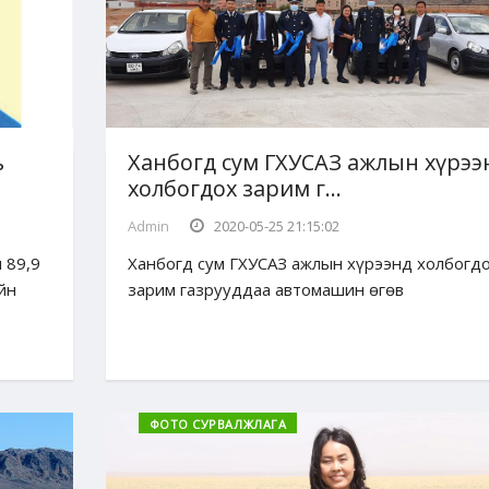
ь
Ханбогд сум ГХУСАЗ ажлын хүрээ
холбогдох зарим г...
Admin
2020-05-25 21:15:02
 89,9
Ханбогд сум ГХУСАЗ ажлын хүрээнд холбогд
йн
зарим газрууддаа автомашин өгөв
ФОТО СУРВАЛЖЛАГА