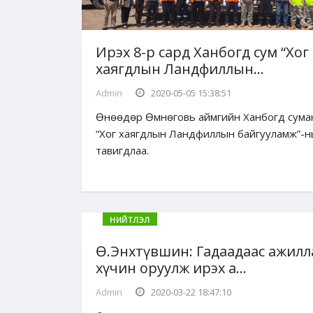
Ирэх 8-р сард Ханбогд сум “Хог
хаягдлын Ландфиллын...
Admin
2020-05-05 15:38:51
Өнөөдөр Өмнөговь аймгийн Ханбогд сума
“Хог хаягдлын Ландфиллын байгууламж”-
тавигдлаа.
НИЙТЛЭЛ
Ө.Энхтүвшин: Гадаадаас ажилл
хүчин оруулж ирэх а...
Admin
2020-03-22 18:47:10