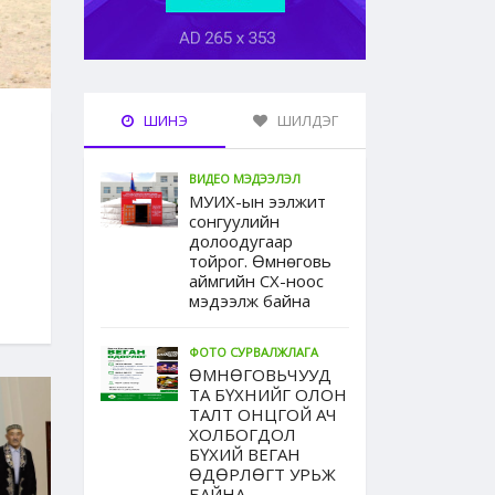
ШИНЭ
ШИЛДЭГ
ВИДЕО МЭДЭЭЛЭЛ
МУИХ-ын ээлжит
сонгуулийн
долоодугаар
тойрог. Өмнөговь
аймгийн СХ-ноос
мэдээлж байна
ФОТО СУРВАЛЖЛАГА
ӨМНӨГОВЬЧУУД
ТА БҮХНИЙГ ОЛОН
ТАЛТ ОНЦГОЙ АЧ
ХОЛБОГДОЛ
БҮХИЙ ВЕГАН
ӨДӨРЛӨГТ УРЬЖ
БАЙНА...