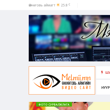
c
Өмнөговь аймагт
25.8
ШУ
НҮҮР
ФОТО СУРВАЛЖЛАГА