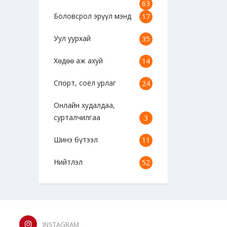
63
Боловсрол эрүүл мэнд
17
Уул уурхай
35
Хөдөө аж ахуй
14
Спорт, соёл урлаг
24
Онлайн худалдаа,
сурталчилгаа
3
Шинэ бүтээл
11
Нийтлэл
52
INSTAGRAM