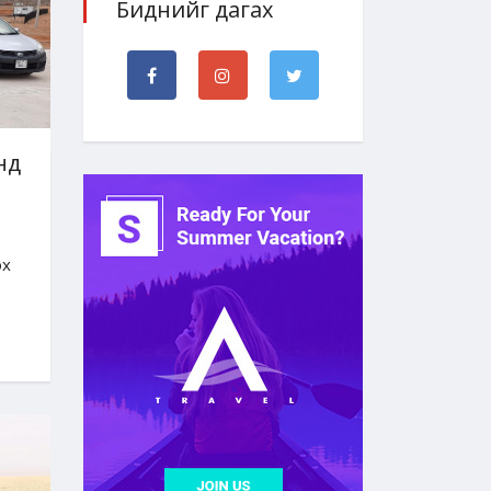
Биднийг дагах
нд
ох