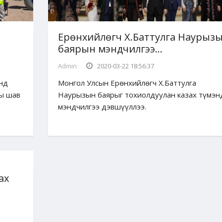
Ерөнхийлөгч Х.Баттулга Наурыз
баярын мэндчилгээ...
Admin
2020-03-22 18:56:37
нд
Монгол Улсын Ерөнхийлөгч Х.Баттулга
ны шав
Наурызын баярыг тохиолдуулан казах түмэн
мэндчилгээ дэвшүүллээ.
ах