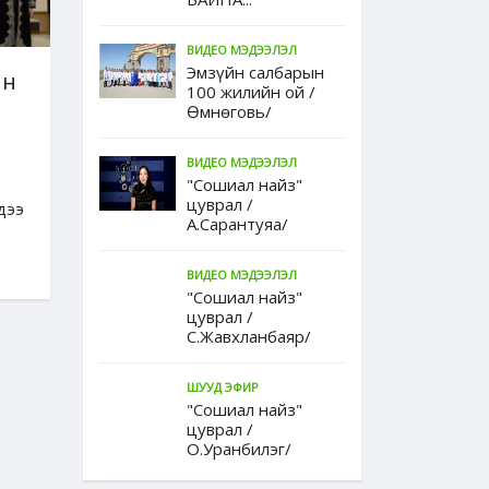
ВИДЕО МЭДЭЭЛЭЛ
Эмзүйн салбарын
ын
100 жилийн ой /
Өмнөговь/
ВИДЕО МЭДЭЭЛЭЛ
"Сошиал найз"
цуврал /
дээ
А.Сарантуяа/
ВИДЕО МЭДЭЭЛЭЛ
"Сошиал найз"
цуврал /
С.Жавхланбаяр/
ШУУД ЭФИР
"Сошиал найз"
цуврал /
О.Уранбилэг/