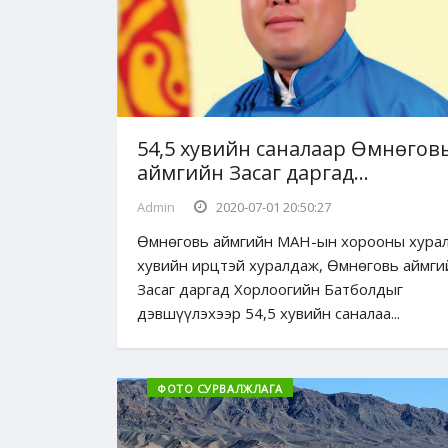
54,5 хувийн саналаар Өмнөгов
аймгийн Засаг даргад...
Admin
2020-07-01 20:50:27
Өмнөговь аймгийн МАН-ын хорооны хурал
хувийн ирцтэй хуралдаж, Өмнөговь аймги
Засаг даргад Хорлоогийн Батболдыг
дэвшүүлэхээр 54,5 хувийн саналаа...
ФОТО СУРВАЛЖЛАГА