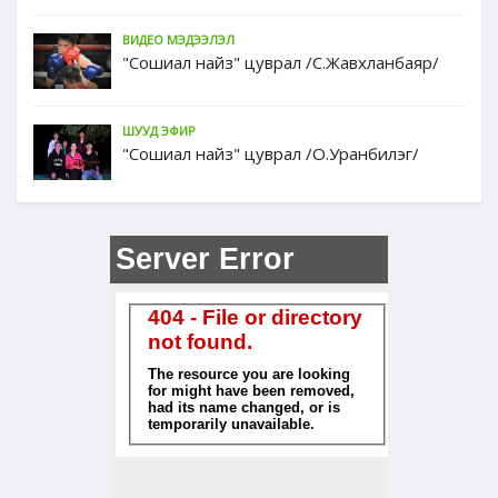
ВИДЕО МЭДЭЭЛЭЛ
"Сошиал найз" цуврал /С.Жавхланбаяр/
ШУУД ЭФИР
"Сошиал найз" цуврал /О.Уранбилэг/