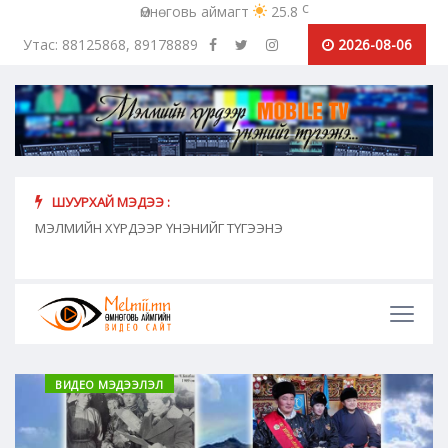
c
Өмнөговь аймагт
25.8
Утас: 88125868, 89178889
2026-08-06
ШУУРХАЙ МЭДЭЭ :
хүн
МЭЛМИЙН ХҮРДЭЭР ҮНЭНИЙГ ТҮГЭЭНЭ
"Сош
дамж
ВИДЕО МЭДЭЭЛЭЛ