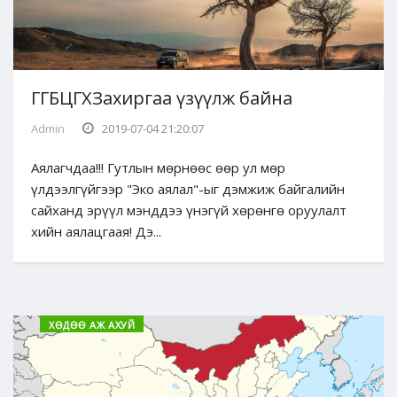
ГГБЦГХЗахиргаа үзүүлж байна
Admin
2019-07-04 21:20:07
Аялагчдаа!!! Гутлын мөрнөөс өөр ул мөр
үлдээлгүйгээр "Эко аялал"-ыг дэмжиж байгалийн
сайханд эрүүл мэнддээ үнэгүй хөрөнгө оруулалт
хийн аялацгаая! Дэ...
ХӨДӨӨ АЖ АХУЙ