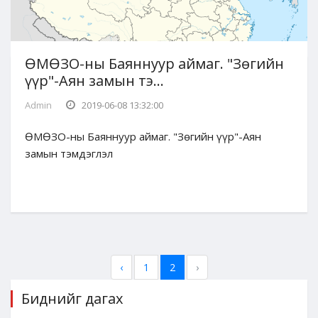
ӨМӨЗО-ны Баяннуур аймаг. "Зөгийн
үүр"-Аян замын тэ...
Admin
2019-06-08 13:32:00
ӨМӨЗО-ны Баяннуур аймаг. "Зөгийн үүр"-Аян
замын тэмдэглэл
‹
1
2
›
Биднийг дагах