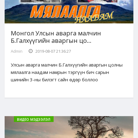
Монгол Улсын аварга малчин
Б.Галхүүгийн аваргын цо...
Admin
2019-08-07 21:36:27
Улсын аварга малчин Б.Галхүүгийн аваргын цолны
мялаалга наадам намрын тэргүүн бич сарын
шинийн 3-ны билэгт сайн өдөр боллоо
ВИДЕО МЭДЭЭЛЭЛ