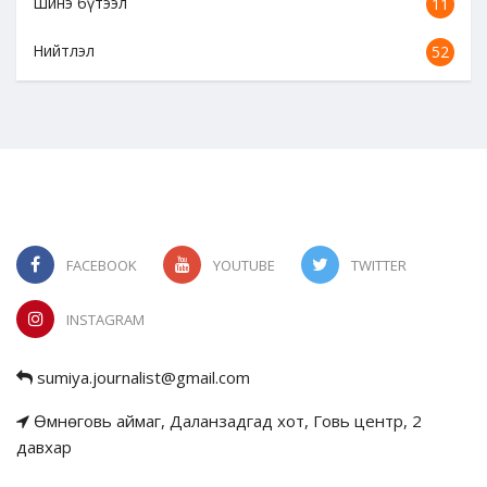
Шинэ бүтээл
11
Нийтлэл
52
FACEBOOK
YOUTUBE
TWITTER
INSTAGRAM
sumiya.journalist@gmail.com
Өмнөговь аймаг, Даланзадгад хот, Говь центр, 2
давхар