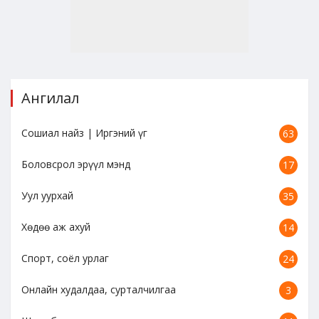
Ангилал
Сошиал найз | Иргэний үг
63
Боловсрол эрүүл мэнд
17
Уул уурхай
35
Хөдөө аж ахуй
14
Спорт, соёл урлаг
24
Онлайн худалдаа, сурталчилгаа
3